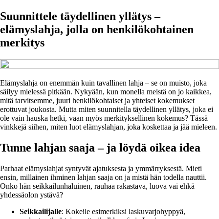
Suunnittele täydellinen yllätys –
elämyslahja, jolla on henkilökohtainen
merkitys
Elämyslahja on enemmän kuin tavallinen lahja – se on muisto, joka
säilyy mielessä pitkään. Nykyään, kun monella meistä on jo kaikkea,
mitä tarvitsemme, juuri henkilökohtaiset ja yhteiset kokemukset
erottuvat joukosta. Mutta miten suunnitella täydellinen yllätys, joka ei
ole vain hauska hetki, vaan myös merkityksellinen kokemus? Tässä
vinkkejä siihen, miten luot elämyslahjan, joka koskettaa ja jää mieleen.
Tunne lahjan saaja – ja löydä oikea idea
Parhaat elämyslahjat syntyvät ajatuksesta ja ymmärryksestä. Mieti
ensin, millainen ihminen lahjan saaja on ja mistä hän todella nauttii.
Onko hän seikkailunhaluinen, rauhaa rakastava, luova vai ehkä
yhdessäolon ystävä?
Seikkailijalle
: Kokeile esimerkiksi laskuvarjohyppyä,