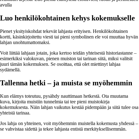
avulla
Luo henkilökohtainen kehys kokemukselle
Pienet yksityiskohdat tekevät lahjasta erityisen. Henkilökohtainen
kortti, käsinkirjoitettu viesti tai pieni symbolinen ele voi muuttaa hyvän
lahjan unohtumattomaksi.
Voit liittää lahjaan jotain, joka kertoo teidän yhteisestä historiastanne –
esimerkiksi valokuvan, pienen muiston tai tarinan siitä, miksi valitsit
juuri tämän kokemuksen. Se osoittaa, että olet miettinyt lahjaa
sydämellä.
Tallenna hetki – ja muista se myöhemmin
Kun elämys toteutuu, pysähdy nauttimaan hetkestä. Ota muutama
kuva, kirjoita muistiin tunnelmia tai tee pieni muistokirja
kokemuksesta. Näin lahjan vaikutus kestää pidempään ja siitä tulee osa
yhteistä tarinaa.
Jos lahja on yhteinen, voit myöhemmin muistella kokemusta yhdessä –
se vahvistaa sidettä ja tekee lahjasta entistä merkityksellisemmän.