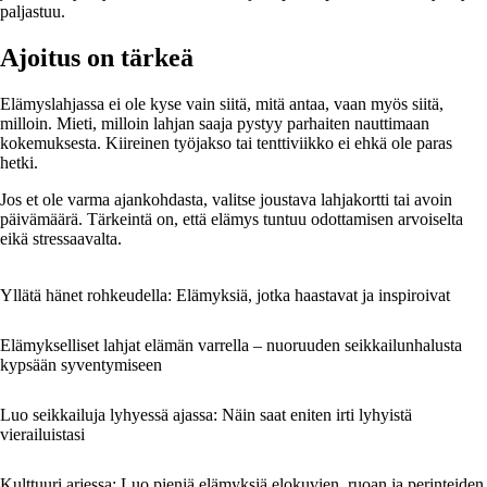
paljastuu.
Ajoitus on tärkeä
Elämyslahjassa ei ole kyse vain siitä, mitä antaa, vaan myös siitä,
milloin. Mieti, milloin lahjan saaja pystyy parhaiten nauttimaan
kokemuksesta. Kiireinen työjakso tai tenttiviikko ei ehkä ole paras
hetki.
Jos et ole varma ajankohdasta, valitse joustava lahjakortti tai avoin
päivämäärä. Tärkeintä on, että elämys tuntuu odottamisen arvoiselta
eikä stressaavalta.
Yllätä hänet rohkeudella: Elämyksiä, jotka haastavat ja inspiroivat
Elämykselliset lahjat elämän varrella – nuoruuden seikkailunhalusta
kypsään syventymiseen
Luo seikkailuja lyhyessä ajassa: Näin saat eniten irti lyhyistä
vierailuistasi
Kulttuuri arjessa: Luo pieniä elämyksiä elokuvien, ruoan ja perinteiden