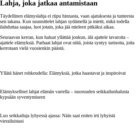
Lahja, joka jatkaa antamistaan
Täydellinen elämyslahja ei riipu hinnasta, vaan ajatuksesta ja tunteesta
sen takana. Kun suunnittelet lahjan sydämellä ja mietit, mikä todella
ilahduttaa saajaa, luot jotain, joka jää mieleen pitkäksi aikaa.
Seuraavan kerran, kun haluat yllättää jonkun, älä ajattele tavaroita –
ajattele elämyksiä. Parhaat lahjat ovat niitä, joista syntyy tarinoita, joita
kerrotaan vielä vuosienkin päästä.
Yllätä hänet rohkeudella: Elämyksiä, jotka haastavat ja inspiroivat
Elämykselliset lahjat elämän varrella – nuoruuden seikkailunhalusta
kypsään syventymiseen
Luo seikkailuja lyhyessä ajassa: Näin saat eniten irti lyhyistä
vierailuistasi