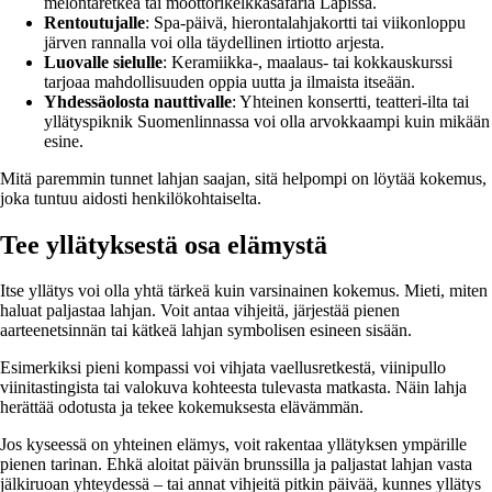
melontaretkeä tai moottorikelkkasafaria Lapissa.
Rentoutujalle
: Spa-päivä, hierontalahjakortti tai viikonloppu
järven rannalla voi olla täydellinen irtiotto arjesta.
Luovalle sielulle
: Keramiikka-, maalaus- tai kokkauskurssi
tarjoaa mahdollisuuden oppia uutta ja ilmaista itseään.
Yhdessäolosta nauttivalle
: Yhteinen konsertti, teatteri-ilta tai
yllätyspiknik Suomenlinnassa voi olla arvokkaampi kuin mikään
esine.
Mitä paremmin tunnet lahjan saajan, sitä helpompi on löytää kokemus,
joka tuntuu aidosti henkilökohtaiselta.
Tee yllätyksestä osa elämystä
Itse yllätys voi olla yhtä tärkeä kuin varsinainen kokemus. Mieti, miten
haluat paljastaa lahjan. Voit antaa vihjeitä, järjestää pienen
aarteenetsinnän tai kätkeä lahjan symbolisen esineen sisään.
Esimerkiksi pieni kompassi voi vihjata vaellusretkestä, viinipullo
viinitastingista tai valokuva kohteesta tulevasta matkasta. Näin lahja
herättää odotusta ja tekee kokemuksesta elävämmän.
Jos kyseessä on yhteinen elämys, voit rakentaa yllätyksen ympärille
pienen tarinan. Ehkä aloitat päivän brunssilla ja paljastat lahjan vasta
jälkiruoan yhteydessä – tai annat vihjeitä pitkin päivää, kunnes yllätys