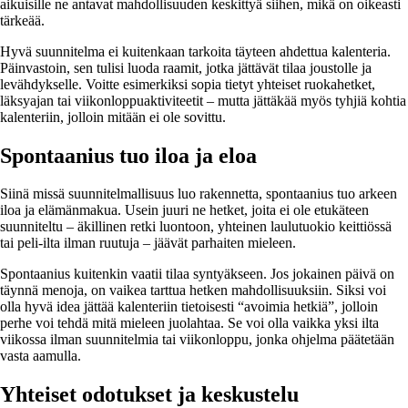
aikuisille ne antavat mahdollisuuden keskittyä siihen, mikä on oikeasti
tärkeää.
Hyvä suunnitelma ei kuitenkaan tarkoita täyteen ahdettua kalenteria.
Päinvastoin, sen tulisi luoda raamit, jotka jättävät tilaa joustolle ja
levähdykselle. Voitte esimerkiksi sopia tietyt yhteiset ruokahetket,
läksyajan tai viikonloppuaktiviteetit – mutta jättäkää myös tyhjiä kohtia
kalenteriin, jolloin mitään ei ole sovittu.
Spontaanius tuo iloa ja eloa
Siinä missä suunnitelmallisuus luo rakennetta, spontaanius tuo arkeen
iloa ja elämänmakua. Usein juuri ne hetket, joita ei ole etukäteen
suunniteltu – äkillinen retki luontoon, yhteinen laulutuokio keittiössä
tai peli-ilta ilman ruutuja – jäävät parhaiten mieleen.
Spontaanius kuitenkin vaatii tilaa syntyäkseen. Jos jokainen päivä on
täynnä menoja, on vaikea tarttua hetken mahdollisuuksiin. Siksi voi
olla hyvä idea jättää kalenteriin tietoisesti “avoimia hetkiä”, jolloin
perhe voi tehdä mitä mieleen juolahtaa. Se voi olla vaikka yksi ilta
viikossa ilman suunnitelmia tai viikonloppu, jonka ohjelma päätetään
vasta aamulla.
Yhteiset odotukset ja keskustelu