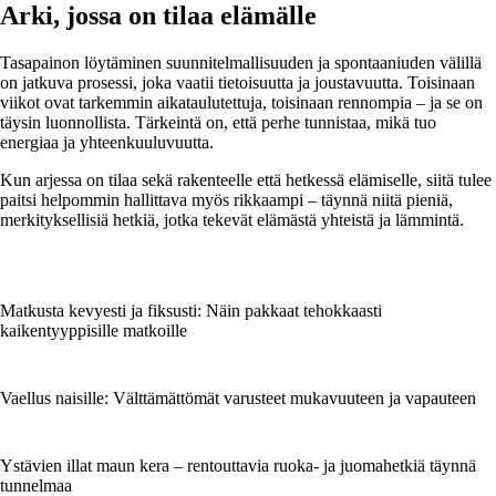
Arki, jossa on tilaa elämälle
Tasapainon löytäminen suunnitelmallisuuden ja spontaaniuden välillä
on jatkuva prosessi, joka vaatii tietoisuutta ja joustavuutta. Toisinaan
viikot ovat tarkemmin aikataulutettuja, toisinaan rennompia – ja se on
täysin luonnollista. Tärkeintä on, että perhe tunnistaa, mikä tuo
energiaa ja yhteenkuuluvuutta.
Kun arjessa on tilaa sekä rakenteelle että hetkessä elämiselle, siitä tulee
paitsi helpommin hallittava myös rikkaampi – täynnä niitä pieniä,
merkityksellisiä hetkiä, jotka tekevät elämästä yhteistä ja lämmintä.
Matkusta kevyesti ja fiksusti: Näin pakkaat tehokkaasti
kaikentyyppisille matkoille
Vaellus naisille: Välttämättömät varusteet mukavuuteen ja vapauteen
Ystävien illat maun kera – rentouttavia ruoka- ja juomahetkiä täynnä
tunnelmaa