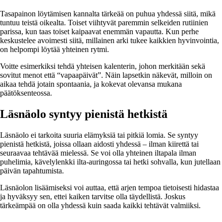
Tasapainon löytämisen kannalta tärkeää on puhua yhdessä siitä, mikä
tuntuu teistä oikealta. Toiset viihtyvät paremmin selkeiden rutiinien
parissa, kun taas toiset kaipaavat enemmän vapautta. Kun perhe
keskustelee avoimesti siitä, millainen arki tukee kaikkien hyvinvointia,
on helpompi löytää yhteinen rytmi.
Voitte esimerkiksi tehdä yhteisen kalenterin, johon merkitään sekä
sovitut menot että “vapaapäivät”. Näin lapsetkin näkevät, milloin on
aikaa tehdä jotain spontaania, ja kokevat olevansa mukana
päätöksenteossa.
Läsnäolo syntyy pienistä hetkistä
Läsnäolo ei tarkoita suuria elämyksiä tai pitkiä lomia. Se syntyy
pienistä hetkistä, joissa ollaan aidosti yhdessä – ilman kiirettä tai
seuraavaa tehtävää mielessä. Se voi olla yhteinen iltapala ilman
puhelimia, kävelylenkki ilta-auringossa tai hetki sohvalla, kun jutellaan
päivän tapahtumista.
Läsnäolon lisäämiseksi voi auttaa, että arjen tempoa tietoisesti hidastaa
ja hyväksyy sen, ettei kaiken tarvitse olla täydellistä. Joskus
tärkeämpää on olla yhdessä kuin saada kaikki tehtävät valmiiksi.