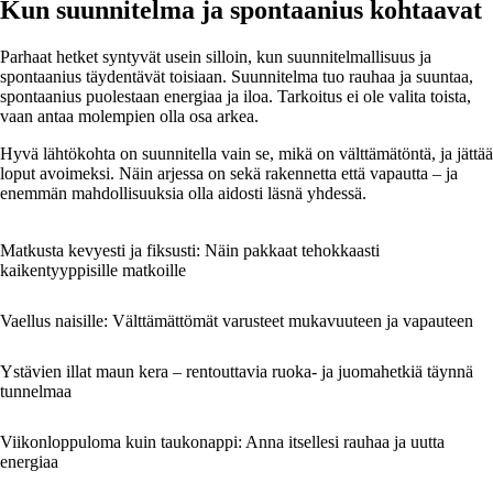
Kun suunnitelma ja spontaanius kohtaavat
Parhaat hetket syntyvät usein silloin, kun suunnitelmallisuus ja
spontaanius täydentävät toisiaan. Suunnitelma tuo rauhaa ja suuntaa,
spontaanius puolestaan energiaa ja iloa. Tarkoitus ei ole valita toista,
vaan antaa molempien olla osa arkea.
Hyvä lähtökohta on suunnitella vain se, mikä on välttämätöntä, ja jättää
loput avoimeksi. Näin arjessa on sekä rakennetta että vapautta – ja
enemmän mahdollisuuksia olla aidosti läsnä yhdessä.
Matkusta kevyesti ja fiksusti: Näin pakkaat tehokkaasti
kaikentyyppisille matkoille
Vaellus naisille: Välttämättömät varusteet mukavuuteen ja vapauteen
Ystävien illat maun kera – rentouttavia ruoka- ja juomahetkiä täynnä
tunnelmaa
Viikonloppuloma kuin taukonappi: Anna itsellesi rauhaa ja uutta
energiaa