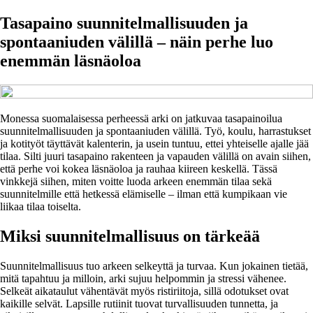
Tasapaino suunnitelmallisuuden ja
spontaaniuden välillä – näin perhe luo
enemmän läsnäoloa
Monessa suomalaisessa perheessä arki on jatkuvaa tasapainoilua
suunnitelmallisuuden ja spontaaniuden välillä. Työ, koulu, harrastukset
ja kotityöt täyttävät kalenterin, ja usein tuntuu, ettei yhteiselle ajalle jää
tilaa. Silti juuri tasapaino rakenteen ja vapauden välillä on avain siihen,
että perhe voi kokea läsnäoloa ja rauhaa kiireen keskellä. Tässä
vinkkejä siihen, miten voitte luoda arkeen enemmän tilaa sekä
suunnitelmille että hetkessä elämiselle – ilman että kumpikaan vie
liikaa tilaa toiselta.
Miksi suunnitelmallisuus on tärkeää
Suunnitelmallisuus tuo arkeen selkeyttä ja turvaa. Kun jokainen tietää,
mitä tapahtuu ja milloin, arki sujuu helpommin ja stressi vähenee.
Selkeät aikataulut vähentävät myös ristiriitoja, sillä odotukset ovat
kaikille selvät. Lapsille rutiinit tuovat turvallisuuden tunnetta, ja