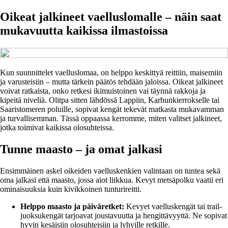
Oikeat jalkineet vaelluslomalle – näin saat
mukavuutta kaikissa ilmastoissa
Kun suunnittelet vaelluslomaa, on helppo keskittyä reittiin, maisemiin
ja varusteisiin – mutta tärkein päätös tehdään jaloissa. Oikeat jalkineet
voivat ratkaista, onko retkesi ikimuistoinen vai täynnä rakkoja ja
kipeitä niveliä. Olitpa sitten lähdössä Lappiin, Karhunkierrokselle tai
Saaristomeren poluille, sopivat kengät tekevät matkasta mukavamman
ja turvallisemman. Tässä oppaassa kerromme, miten valitset jalkineet,
jotka toimivat kaikissa olosuhteissa.
Tunne maasto – ja omat jalkasi
Ensimmäinen askel oikeiden vaelluskenkien valintaan on tuntea sekä
oma jalkasi että maasto, jossa aiot liikkua. Kevyt metsäpolku vaatii eri
ominaisuuksia kuin kivikkoinen tunturireitti.
Helppo maasto ja päiväretket:
Kevyet vaelluskengät tai trail-
juoksukengät tarjoavat joustavuutta ja hengittävyyttä. Ne sopivat
hyvin kesäisiin olosuhteisiin ja lyhyille retkille.