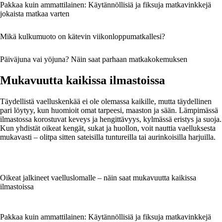
Pakkaa kuin ammattilainen: Käytännöllisiä ja fiksuja matkavinkkejä
jokaista matkaa varten
Mikä kulkumuoto on kätevin viikonloppumatkallesi?
Päiväjuna vai yöjuna? Näin saat parhaan matkakokemuksen
Mukavuutta kaikissa ilmastoissa
Täydellistä vaelluskenkää ei ole olemassa kaikille, mutta täydellinen
pari löytyy, kun huomioit omat tarpeesi, maaston ja sään. Lämpimässä
ilmastossa korostuvat keveys ja hengittävyys, kylmässä eristys ja suoja.
Kun yhdistät oikeat kengät, sukat ja huollon, voit nauttia vaelluksesta
mukavasti – olitpa sitten sateisilla tuntureilla tai aurinkoisilla harjuilla.
Oikeat jalkineet vaelluslomalle – näin saat mukavuutta kaikissa
ilmastoissa
Pakkaa kuin ammattilainen: Käytännöllisiä ja fiksuja matkavinkkejä