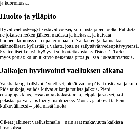
ja kuormitusta.
Huolto ja ylläpito
Hyvät vaelluskengät kestävät vuosia, kun niistä pitää huolta. Puhdista
ne jokaisen retken jälkeen mudasta ja hiekasta, ja kuivata
huoneenlämmössä – ei patterin päällä. Nahkakengät kannattaa
säännöllisesti kyllästää ja vahata, jotta ne säilyttävät vedenpitävyytensä.
Synteettiset kengät hyötyvät suihkutettavasta kyllästeestä. Tarkista
myös pohjat: kulunut kuvio heikentää pitoa ja lisää liukastumisriskiä.
Jalkojen hyvinvointi vaelluksen aikana
Vaikka kengät olisivat täydelliset, pitkät vaelluspäivät rasittavat jalkoja.
Pidä taukoja, vaihda kuivat sukat ja tuuleta jalkoja. Pieni
ensiapupakkaus, jossa on rakkolaastareita, teippiä ja sakset, voi
pelastaa päivän, jos hiertymiä ilmenee. Muista: jalat ovat tärkein
kulkuvälineesi – pidä niistä huolta.
Oikeat jalkineet vaelluslomalle – näin saat mukavuutta kaikissa
ilmastoissa