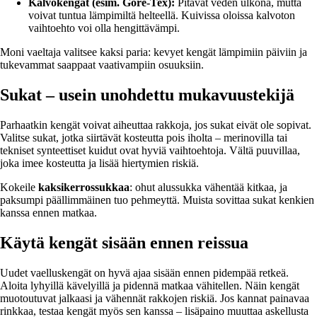
Kalvokengät (esim. Gore-Tex):
Pitävät veden ulkona, mutta
voivat tuntua lämpimiltä helteellä. Kuivissa oloissa kalvoton
vaihtoehto voi olla hengittävämpi.
Moni vaeltaja valitsee kaksi paria: kevyet kengät lämpimiin päiviin ja
tukevammat saappaat vaativampiin osuuksiin.
Sukat – usein unohdettu mukavuustekijä
Parhaatkin kengät voivat aiheuttaa rakkoja, jos sukat eivät ole sopivat.
Valitse sukat, jotka siirtävät kosteutta pois iholta – merinovilla tai
tekniset synteettiset kuidut ovat hyviä vaihtoehtoja. Vältä puuvillaa,
joka imee kosteutta ja lisää hiertymien riskiä.
Kokeile
kaksikerrossukkaa
: ohut alussukka vähentää kitkaa, ja
paksumpi päällimmäinen tuo pehmeyttä. Muista sovittaa sukat kenkien
kanssa ennen matkaa.
Käytä kengät sisään ennen reissua
Uudet vaelluskengät on hyvä ajaa sisään ennen pidempää retkeä.
Aloita lyhyillä kävelyillä ja pidennä matkaa vähitellen. Näin kengät
muotoutuvat jalkaasi ja vähennät rakkojen riskiä. Jos kannat painavaa
rinkkaa, testaa kengät myös sen kanssa – lisäpaino muuttaa askellusta