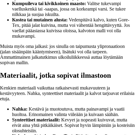
Kumpuileva tai kivikkoinen maasto:
Valitse tukevampi
vaelluskenkä tai -saapas, jossa on korkeampi varsi. Se tukee
nilkkaa ja suojaa iskuilta.
Kostea tai mutainen alusta:
Vedenpitävä kalvo, kuten Gore-
Tex, pitää jalat kuivina, mutta voi vähentää hengittävyyttä. Jos
vaellat pääasiassa kuivissa oloissa, kalvoton malli voi olla
mukavampi.
Muista myös oma jalkasi: jos sinulla on taipumusta ylipronaatioon
(jalan sisäänpäin kääntymiseen), lisätuki voi olla tarpeen.
Ammattimainen jalkatutkimus ulkoiluliikkeessä auttaa löytämään
sopivan mallin.
Materiaalit, jotka sopivat ilmastoon
Kenkien materiaali vaikuttaa ratkaisevasti mukavuuteen ja
kestävyyteen. Nahka, synteettiset materiaalit ja kalvot tarjoavat erilaisia
etuja.
Nahka:
Kestävä ja muotoutuva, mutta painavampi ja vaatii
huoltoa. Erinomainen valinta viileään ja kuivaan säähän.
Synteettiset materiaalit:
Kevyet ja nopeasti kuivuvat, mutta
eivät aina yhtä pitkäikäiset. Sopivat hyvin lämpimiin ja kosteisiin
olosuhteisiin.